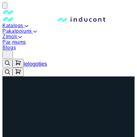
Katalogs
Pakalpojumi
Zīmoli
Par mums
Blogs
Ielogoties