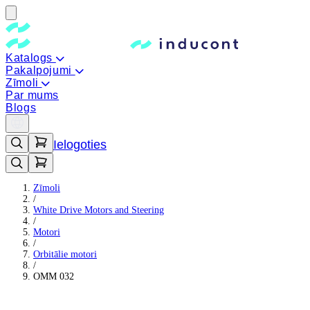
Katalogs
Pakalpojumi
Zīmoli
Par mums
Blogs
Ielogoties
Zīmoli
/
White Drive Motors and Steering
/
Motori
/
Orbitālie motori
/
OMM 032