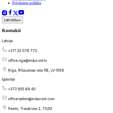
Privātuma politika
Latviešu
Kontakti
Latvija
+371 22 078 773
office.riga@inducont.lv
Rīga, Rītausmas iela 11B, LV-1058
Igaunija
+372 655 88 40
office.tallinn@inducont.com
Peetri, Treiali tee 2, 75312