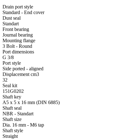
Drain port style
Standard - End cover
Dust seal
Standart
Front bearing
Journal bearing
Mounting flange
3 Bolt - Round
Port dimensions
G 3/8
Port style
Side ported - aligned
Displacement cm3
32
Seal kit
151G0202
Shaft key
A5 x 5 x 16 mm (DIN 6885)
Shaft seal
NBR - Standart
Shaft size
Dia. 16 mm - M6 tap
Shaft style
Straight