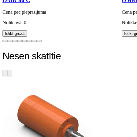
OMR 80 C
OMM 0
Cena pēc pieprasījuma
Cena pē
Noliktavā: 0
Nolikta
Ielikt grozā
Ielikt 
Nesen skatītie