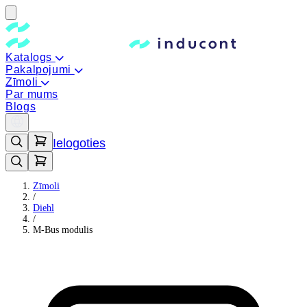
Katalogs
Pakalpojumi
Zīmoli
Par mums
Blogs
Ielogoties
Zīmoli
/
Diehl
/
M-Bus modulis