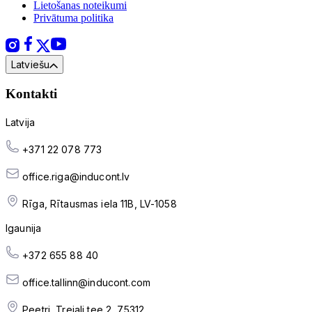
Lietošanas noteikumi
Privātuma politika
Latviešu
Kontakti
Latvija
+371 22 078 773
office.riga@inducont.lv
Rīga, Rītausmas iela 11B, LV-1058
Igaunija
+372 655 88 40
office.tallinn@inducont.com
Peetri, Treiali tee 2, 75312