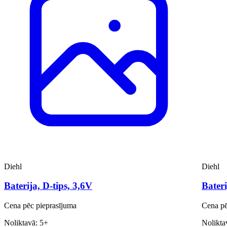
Diehl
Diehl
Baterija, D-tips, 3,6V
Bateri
Cena pēc pieprasījuma
Cena pē
Noliktavā: 5+
Nolikta