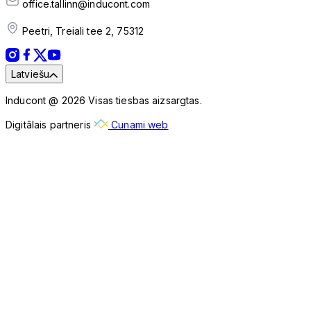
office.tallinn@inducont.com
Peetri, Treiali tee 2, 75312
Latviešu
Inducont @ 2026 Visas tiesbas aizsargtas.
Digitālais partneris
Cunami web