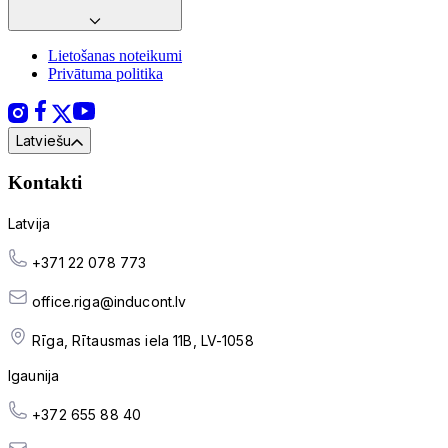
Lietošanas noteikumi
Privātuma politika
Latviešu
Kontakti
Latvija
+371 22 078 773
office.riga@inducont.lv
Rīga, Rītausmas iela 11B, LV-1058
Igaunija
+372 655 88 40