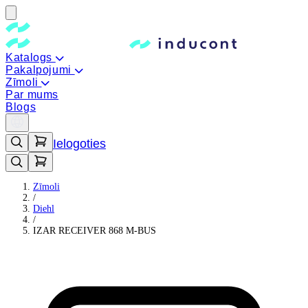
Katalogs
Pakalpojumi
Zīmoli
Par mums
Blogs
Ielogoties
Zīmoli
/
Diehl
/
IZAR RECEIVER 868 M-BUS