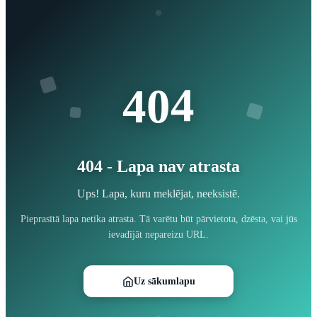
4
0
4
404 - Lapa nav atrasta
Ups! Lapa, kuru meklējat, neeksistē.
Pieprasītā lapa netika atrasta. Tā varētu būt pārvietota, dzēsta, vai jūs
ievadījāt nepareizu URL.
Uz sākumlapu