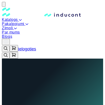
Katalogs
Pakalpojumi
Zīmoli
Par mums
Blogs
Ielogoties