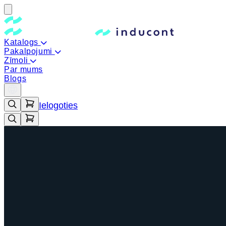
Katalogs
Pakalpojumi
Zīmoli
Par mums
Blogs
Ielogoties