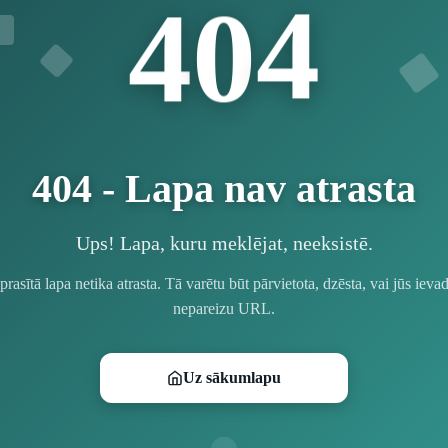
4
0
4
404 - Lapa nav atrasta
Ups! Lapa, kuru meklējat, neeksistē.
prasītā lapa netika atrasta. Tā varētu būt pārvietota, dzēsta, vai jūs ievad
nepareizu URL.
Uz sākumlapu