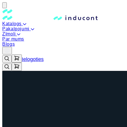
Katalogs
Pakalpojumi
Zīmoli
Par mums
Blogs
Ielogoties