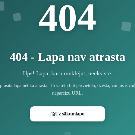
4
0
4
404 - Lapa nav atrasta
Ups! Lapa, kuru meklējat, neeksistē.
prasītā lapa netika atrasta. Tā varētu būt pārvietota, dzēsta, vai jūs ievad
nepareizu URL.
Uz sākumlapu