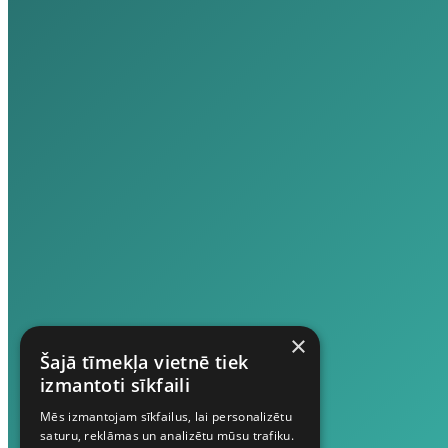
×
Šajā tīmekļa vietnē tiek
izmantoti sīkfaili
Mēs izmantojam sīkfailus, lai personalizētu
saturu, reklāmas un analizētu mūsu trafiku.