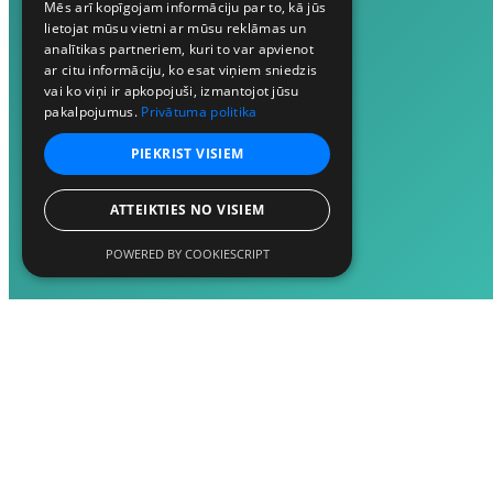
Mēs arī kopīgojam informāciju par to, kā jūs
lietojat mūsu vietni ar mūsu reklāmas un
analītikas partneriem, kuri to var apvienot
ar citu informāciju, ko esat viņiem sniedzis
vai ko viņi ir apkopojuši, izmantojot jūsu
pakalpojumus.
Privātuma politika
PIEKRIST VISIEM
ATTEIKTIES NO VISIEM
POWERED BY COOKIESCRIPT