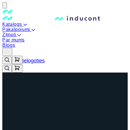
Katalogs
Pakalpojumi
Zīmoli
Par mums
Blogs
Ielogoties