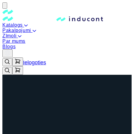
Katalogs
Pakalpojumi
Zīmoli
Par mums
Blogs
Ielogoties