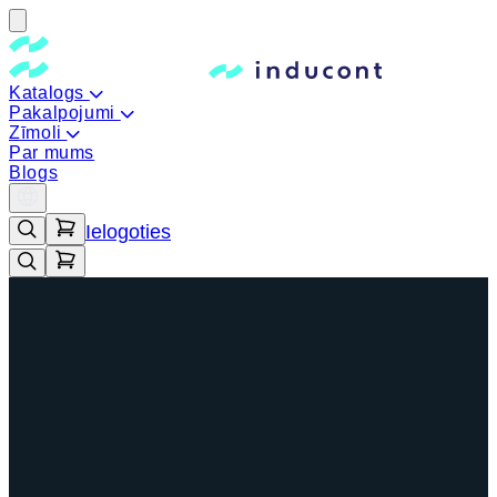
Katalogs
Pakalpojumi
Zīmoli
Par mums
Blogs
Ielogoties