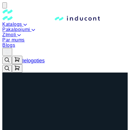
Katalogs
Pakalpojumi
Zīmoli
Par mums
Blogs
Ielogoties