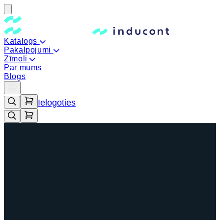
Katalogs
Pakalpojumi
Zīmoli
Par mums
Blogs
Ielogoties