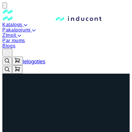
Katalogs
Pakalpojumi
Zīmoli
Par mums
Blogs
Ielogoties