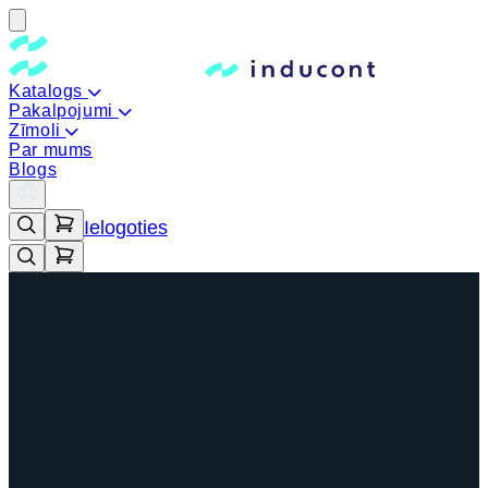
Katalogs
Pakalpojumi
Zīmoli
Par mums
Blogs
Ielogoties