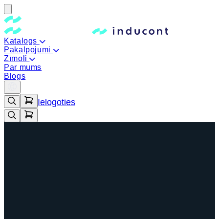
Katalogs
Pakalpojumi
Zīmoli
Par mums
Blogs
Ielogoties