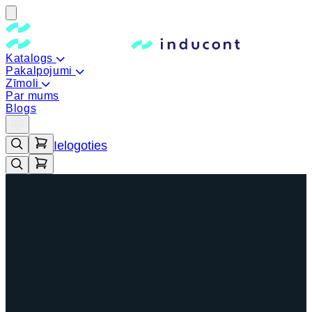
Katalogs
Pakalpojumi
Zīmoli
Par mums
Blogs
Ielogoties