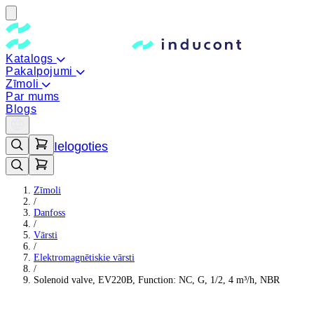
Katalogs
Pakalpojumi
Zīmoli
Par mums
Blogs
Ielogoties
Zīmoli
/
Danfoss
/
Vārsti
/
Elektromagnētiskie vārsti
/
Solenoid valve, EV220B, Function: NC, G, 1/2, 4 m³/h, NBR