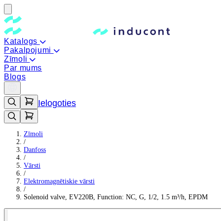
Katalogs
Pakalpojumi
Zīmoli
Par mums
Blogs
Ielogoties
Zīmoli
/
Danfoss
/
Vārsti
/
Elektromagnētiskie vārsti
/
Solenoid valve, EV220B, Function: NC, G, 1/2, 1.5 m³/h, EPDM