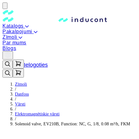
Katalogs
Pakalpojumi
Zīmoli
Par mums
Blogs
Ielogoties
Zīmoli
/
Danfoss
/
Vārsti
/
Elektromagnētiskie vārsti
/
Solenoid valve, EV210B, Function: NC, G, 1/8, 0.08 m³/h, FKM