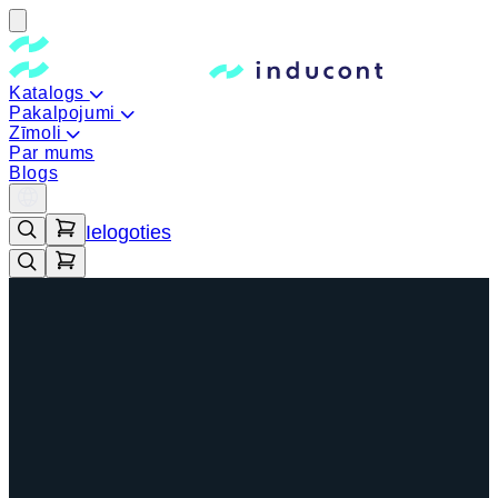
Katalogs
Pakalpojumi
Zīmoli
Par mums
Blogs
Ielogoties