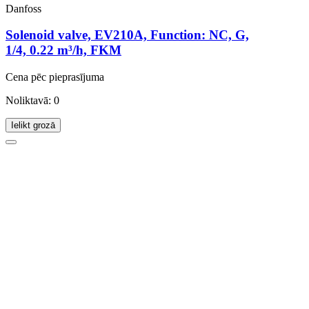
Danfoss
Solenoid valve, EV210A, Function: NC, G,
1/4, 0.22 m³/h, FKM
Cena pēc pieprasījuma
Noliktavā: 0
Ielikt grozā