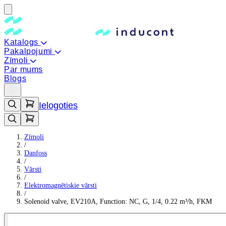
Katalogs
Pakalpojumi
Zīmoli
Par mums
Blogs
Ielogoties
Zīmoli
/
Danfoss
/
Vārsti
/
Elektromagnētiskie vārsti
/
Solenoid valve, EV210A, Function: NC, G, 1/4, 0.22 m³/h, FKM