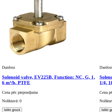
Danfoss
Danfos
Solenoid valve, EV225B, Function: NC, G, 1,
Solen
6 m³/h, PTFE
1/4, 
Cena pēc pieprasījuma
Cena pē
Noliktavā: 0
Nolikta
Ielikt grozā
Ielikt 