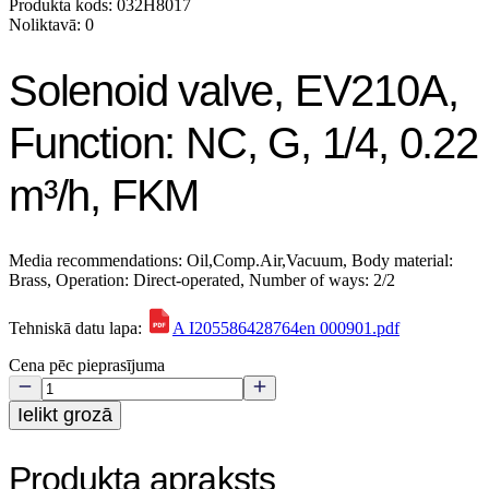
Produkta kods: 032H8017
Noliktavā: 0
Solenoid valve, EV210A,
Function: NC, G, 1/4, 0.22
m³/h, FKM
Media recommendations: Oil,Comp.Air,Vacuum, Body material:
Brass, Operation: Direct-operated, Number of ways: 2/2
Tehniskā datu lapa:
A I205586428764en 000901.pdf
Cena pēc pieprasījuma
Ielikt grozā
Produkta apraksts