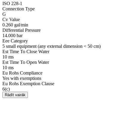
ISO 228-1
Connection Type
G
Cv Value
0.260 gal/min
Differential Pressure
14.000 bar
Eee Category
5 small equipment (any external dimension < 50 cm)
Est Time To Close Water
10 ms
Est Time To Open Water
10 ms
Eu Rohs Compliance
Yes with exemptions
Eu Rohs Exemption Clause
6(c)
Rādīt vairāk