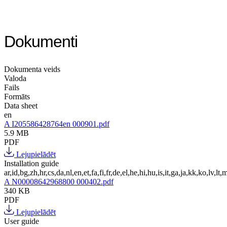
Dokumenti
Dokumenta veids
Valoda
Fails
Formāts
Data sheet
en
A I205586428764en 000901.pdf
5.9 MB
PDF
Lejupielādēt
Installation guide
ar,id,bg,zh,hr,cs,da,nl,en,et,fa,fi,fr,de,el,he,hi,hu,is,it,ga,ja,kk,ko,lv,lt,m
A N00008642968800 000402.pdf
340 KB
PDF
Lejupielādēt
User guide