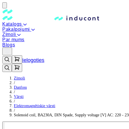
Katalogs
Pakalpojumi
Zīmoli
Par mums
Blogs
Ielogoties
Zīmoli
/
Danfoss
/
Vārsti
/
Elektromagnētiskie vārsti
/
Solenoid coil, BA230A, DIN Spade, Supply voltage [V] AC: 220 - 23