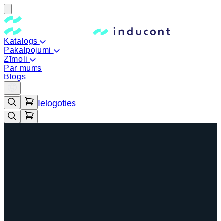
Katalogs
Pakalpojumi
Zīmoli
Par mums
Blogs
Ielogoties