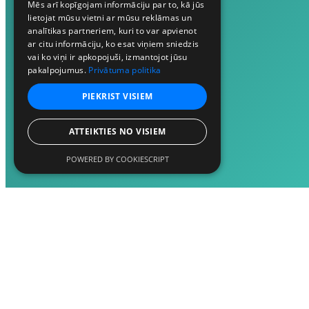
Mēs arī kopīgojam informāciju par to, kā jūs
lietojat mūsu vietni ar mūsu reklāmas un
analītikas partneriem, kuri to var apvienot
ar citu informāciju, ko esat viņiem sniedzis
vai ko viņi ir apkopojuši, izmantojot jūsu
pakalpojumus.
Privātuma politika
PIEKRIST VISIEM
ATTEIKTIES NO VISIEM
POWERED BY COOKIESCRIPT