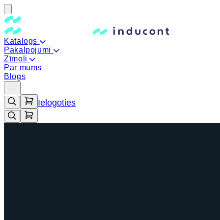
Katalogs
Pakalpojumi
Zīmoli
Par mums
Blogs
Ielogoties