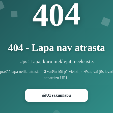
4
4
0
404 - Lapa nav atrasta
Ups! Lapa, kuru meklējat, neeksistē.
prasītā lapa netika atrasta. Tā varētu būt pārvietota, dzēsta, vai jūs ievad
nepareizu URL.
Uz sākumlapu