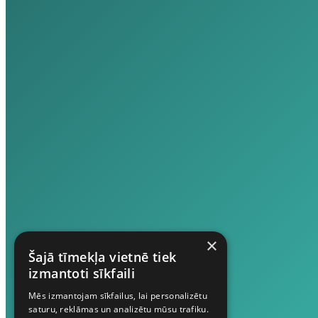
×
Šajā tīmekļa vietnē tiek
izmantoti sīkfaili
Mēs izmantojam sīkfailus, lai personalizētu
saturu, reklāmas un analizētu mūsu trafiku.