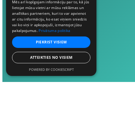
Mēs arī kopīgojam informāciju par to, kā jūs
lietojat mūsu vietni ar mūsu reklāmas un
analītikas partneriem, kuri to var apvienot
ar citu informāciju, ko esat viņiem sniedzis
vai ko viņi ir apkopojuši, izmantojot jūsu
pakalpojumus.
Privātuma politika
PIEKRIST VISIEM
ATTEIKTIES NO VISIEM
POWERED BY COOKIESCRIPT