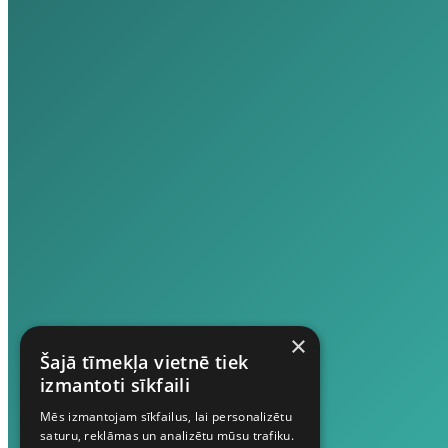
×
Šajā tīmekļa vietnē tiek
izmantoti sīkfaili
Mēs izmantojam sīkfailus, lai personalizētu
saturu, reklāmas un analizētu mūsu trafiku.