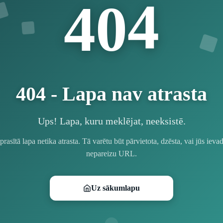
4
0
4
404 - Lapa nav atrasta
Ups! Lapa, kuru meklējat, neeksistē.
prasītā lapa netika atrasta. Tā varētu būt pārvietota, dzēsta, vai jūs ievad
nepareizu URL.
Uz sākumlapu