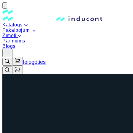
Katalogs
Pakalpojumi
Zīmoli
Par mums
Blogs
Ielogoties