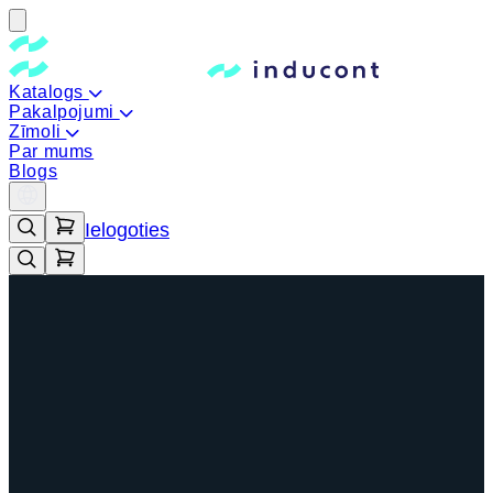
Katalogs
Pakalpojumi
Zīmoli
Par mums
Blogs
Ielogoties