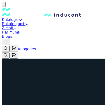
Katalogs
Pakalpojumi
Zīmoli
Par mums
Blogs
Ielogoties