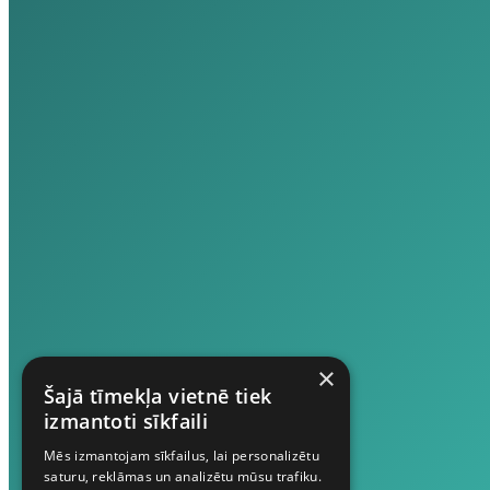
×
Šajā tīmekļa vietnē tiek
izmantoti sīkfaili
Mēs izmantojam sīkfailus, lai personalizētu
saturu, reklāmas un analizētu mūsu trafiku.