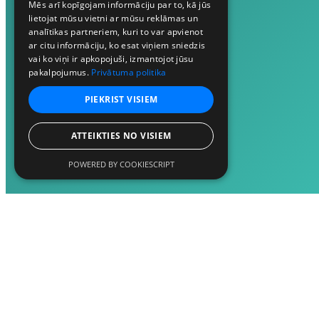
Mēs arī kopīgojam informāciju par to, kā jūs
lietojat mūsu vietni ar mūsu reklāmas un
analītikas partneriem, kuri to var apvienot
ar citu informāciju, ko esat viņiem sniedzis
vai ko viņi ir apkopojuši, izmantojot jūsu
pakalpojumus.
Privātuma politika
PIEKRIST VISIEM
ATTEIKTIES NO VISIEM
POWERED BY COOKIESCRIPT