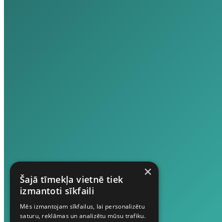
×
Šajā tīmekļa vietnē tiek
izmantoti sīkfaili
Mēs izmantojam sīkfailus, lai personalizētu
saturu, reklāmas un analizētu mūsu trafiku.