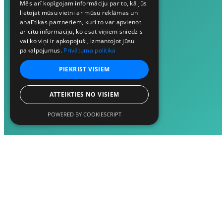
Mēs arī kopīgojam informāciju par to, kā jūs
lietojat mūsu vietni ar mūsu reklāmas un
analītikas partneriem, kuri to var apvienot
ar citu informāciju, ko esat viņiem sniedzis
vai ko viņi ir apkopojuši, izmantojot jūsu
pakalpojumus.
Privātuma politika
PIEKRIST VISIEM
ATTEIKTIES NO VISIEM
POWERED BY COOKIESCRIPT