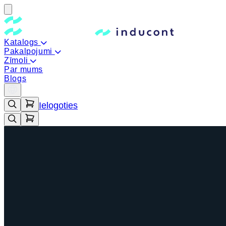
Katalogs
Pakalpojumi
Zīmoli
Par mums
Blogs
Ielogoties