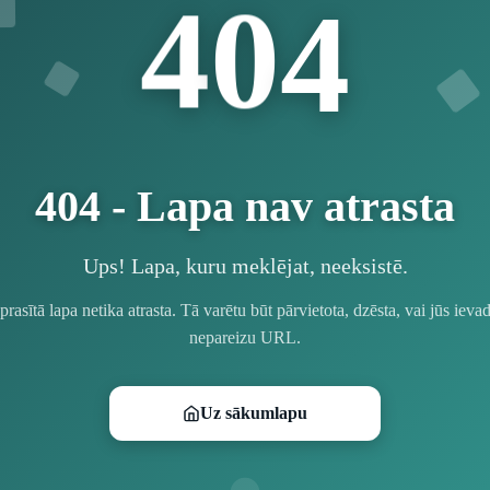
4
0
4
404 - Lapa nav atrasta
Ups! Lapa, kuru meklējat, neeksistē.
prasītā lapa netika atrasta. Tā varētu būt pārvietota, dzēsta, vai jūs ievad
nepareizu URL.
Uz sākumlapu