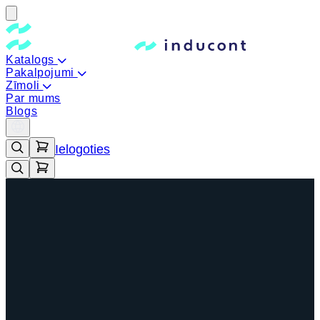
Katalogs
Pakalpojumi
Zīmoli
Par mums
Blogs
Ielogoties