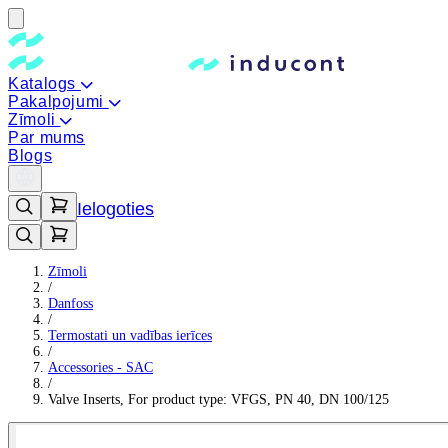
Katalogs
Pakalpojumi
Zīmoli
Par mums
Blogs
Ielogoties
Zīmoli
/
Danfoss
/
Termostati un vadības ierīces
/
Accessories - SAC
/
Valve Inserts, For product type: VFGS, PN 40, DN 100/125