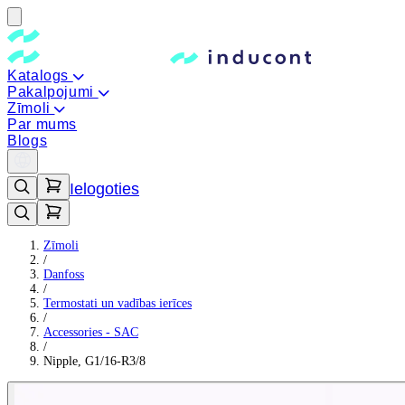
Katalogs
Pakalpojumi
Zīmoli
Par mums
Blogs
Ielogoties
Zīmoli
/
Danfoss
/
Termostati un vadības ierīces
/
Accessories - SAC
/
Nipple, G1/16-R3/8