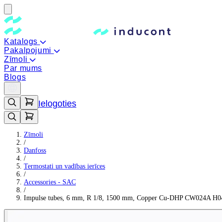
Katalogs
Pakalpojumi
Zīmoli
Par mums
Blogs
Ielogoties
Zīmoli
/
Danfoss
/
Termostati un vadības ierīces
/
Accessories - SAC
/
Impulse tubes, 6 mm, R 1/8, 1500 mm, Copper Cu-DHP CW024A H04