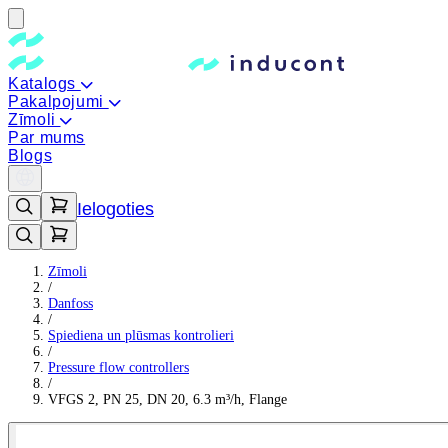
Katalogs
Pakalpojumi
Zīmoli
Par mums
Blogs
Ielogoties
Zīmoli
/
Danfoss
/
Spiediena un plūsmas kontrolieri
/
Pressure flow controllers
/
VFGS 2, PN 25, DN 20, 6.3 m³/h, Flange