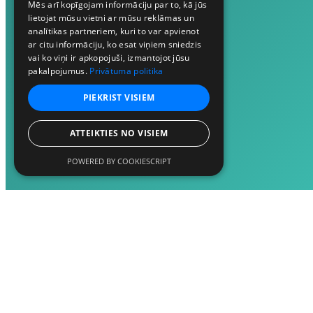
Mēs arī kopīgojam informāciju par to, kā jūs
lietojat mūsu vietni ar mūsu reklāmas un
analītikas partneriem, kuri to var apvienot
ar citu informāciju, ko esat viņiem sniedzis
vai ko viņi ir apkopojuši, izmantojot jūsu
pakalpojumus.
Privātuma politika
PIEKRIST VISIEM
ATTEIKTIES NO VISIEM
POWERED BY COOKIESCRIPT