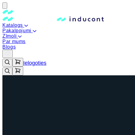
Katalogs
Pakalpojumi
Zīmoli
Par mums
Blogs
Ielogoties