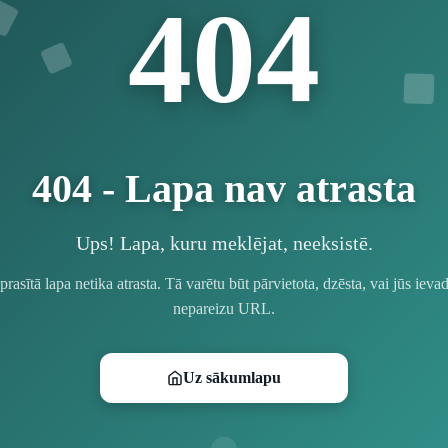
4
4
0
404 - Lapa nav atrasta
Ups! Lapa, kuru meklējat, neeksistē.
prasītā lapa netika atrasta. Tā varētu būt pārvietota, dzēsta, vai jūs ievad
nepareizu URL.
Uz sākumlapu