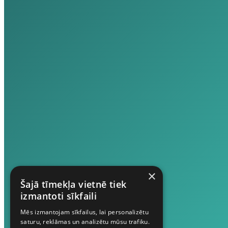
×
Šajā tīmekļa vietnē tiek
izmantoti sīkfaili
Mēs izmantojam sīkfailus, lai personalizētu
saturu, reklāmas un analizētu mūsu trafiku.