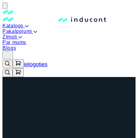
Katalogs
Pakalpojumi
Zīmoli
Par mums
Blogs
Ielogoties