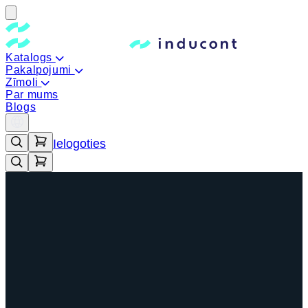
Katalogs
Pakalpojumi
Zīmoli
Par mums
Blogs
Ielogoties