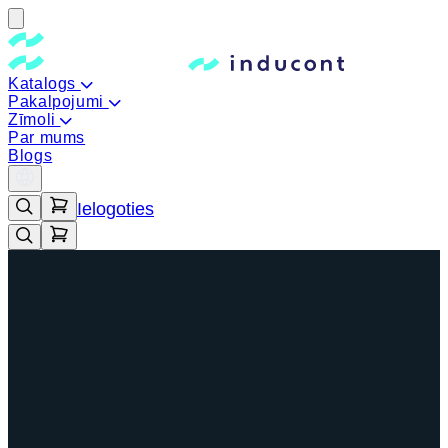
Katalogs
Pakalpojumi
Zīmoli
Par mums
Blogs
Ielogoties