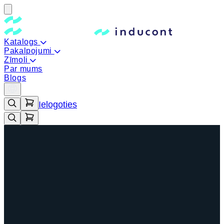
Katalogs
Pakalpojumi
Zīmoli
Par mums
Blogs
Ielogoties