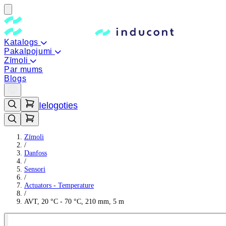
Katalogs
Pakalpojumi
Zīmoli
Par mums
Blogs
Ielogoties
Zīmoli
/
Danfoss
/
Sensori
/
Actuators - Temperature
/
AVT, 20 °C - 70 °C, 210 mm, 5 m