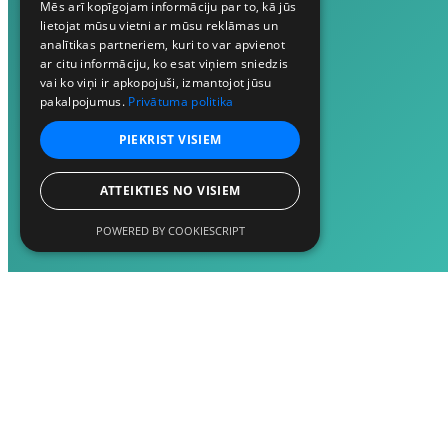
Mēs arī kopīgojam informāciju par to, kā jūs
lietojat mūsu vietni ar mūsu reklāmas un
analītikas partneriem, kuri to var apvienot
ar citu informāciju, ko esat viņiem sniedzis
vai ko viņi ir apkopojuši, izmantojot jūsu
pakalpojumus.
Privātuma politika
PIEKRIST VISIEM
ATTEIKTIES NO VISIEM
POWERED BY COOKIESCRIPT