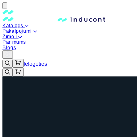
Katalogs
Pakalpojumi
Zīmoli
Par mums
Blogs
Ielogoties