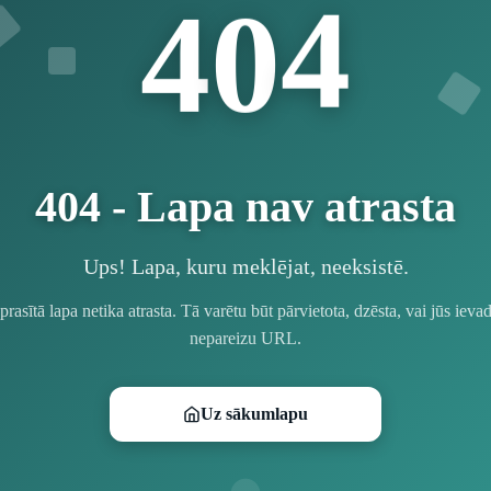
4
0
4
404 - Lapa nav atrasta
Ups! Lapa, kuru meklējat, neeksistē.
prasītā lapa netika atrasta. Tā varētu būt pārvietota, dzēsta, vai jūs ievad
nepareizu URL.
Uz sākumlapu