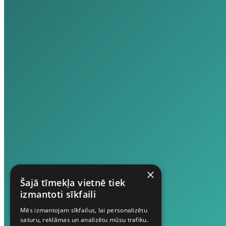
×
Šajā tīmekļa vietnē tiek
izmantoti sīkfaili
Mēs izmantojam sīkfailus, lai personalizētu
saturu, reklāmas un analizētu mūsu trafiku.