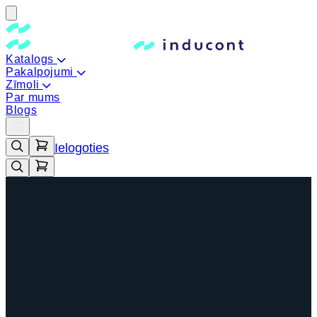
Katalogs
Pakalpojumi
Zīmoli
Par mums
Blogs
Ielogoties