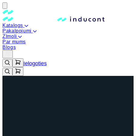
Katalogs
Pakalpojumi
Zīmoli
Par mums
Blogs
Ielogoties