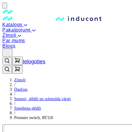
Katalogs
Pakalpojumi
Zīmoli
Par mums
Blogs
Ielogoties
Zīmoli
/
Danfoss
/
Sensori, slēdži un solenoīda vārsti
/
Spiediena slēdži
/
Pressure switch, RT110