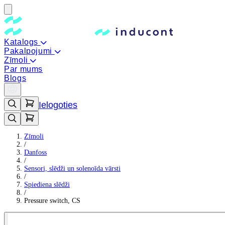
Katalogs
Pakalpojumi
Zīmoli
Par mums
Blogs
Ielogoties
Zīmoli
/
Danfoss
/
Sensori, slēdži un solenoīda vārsti
/
Spiediena slēdži
/
Pressure switch, CS