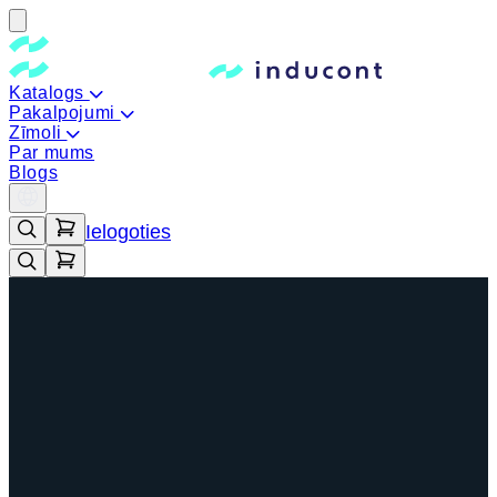
Katalogs
Pakalpojumi
Zīmoli
Par mums
Blogs
Ielogoties