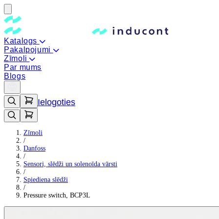
Katalogs
Pakalpojumi
Zīmoli
Par mums
Blogs
Ielogoties
Zīmoli
/
Danfoss
/
Sensori, slēdži un solenoīda vārsti
/
Spiediena slēdži
/
Pressure switch, BCP3L