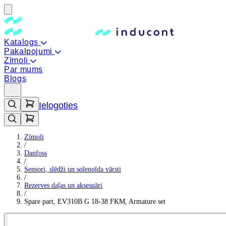
Katalogs
Pakalpojumi
Zīmoli
Par mums
Blogs
Ielogoties
Zīmoli
/
Danfoss
/
Sensori, slēdži un solenoīda vārsti
/
Rezerves daļas un aksesuāri
/
Spare part, EV310B G 18-38 FKM, Armature set