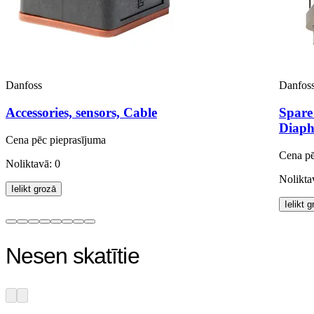
Danfoss
Danfos
Accessories, sensors, Cable
Spare
Diaph
Cena pēc pieprasījuma
Cena pē
Noliktavā: 0
Nolikta
Ielikt grozā
Ielikt 
Nesen skatītie