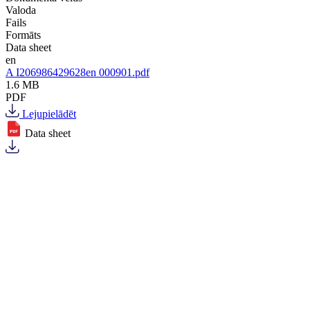
Valoda
Fails
Formāts
Data sheet
en
A I206986429628en 000901.pdf
1.6 MB
PDF
Lejupielādēt
Data sheet