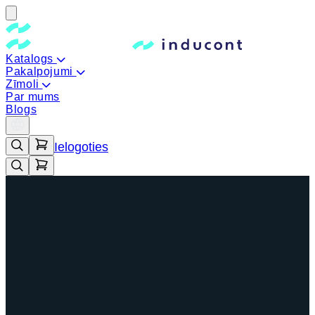
Katalogs
Pakalpojumi
Zīmoli
Par mums
Blogs
Ielogoties