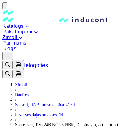
Katalogs
Pakalpojumi
Zīmoli
Par mums
Blogs
Ielogoties
Zīmoli
/
Danfoss
/
Sensori, slēdži un solenoīda vārsti
/
Rezerves daļas un aksesuāri
/
Spare part, EV224B NC 25 NBR, Diaphragm, actuator set