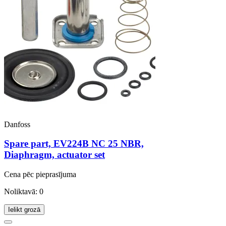
Danfoss
Spare part, EV224B NC 25 NBR,
Diaphragm, actuator set
Cena pēc pieprasījuma
Noliktavā: 0
Ielikt grozā