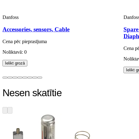
Danfoss
Danfos
Accessories, sensors, Cable
Spare
Diaph
Cena pēc pieprasījuma
Cena pē
Noliktavā: 0
Nolikta
Ielikt grozā
Ielikt 
Nesen skatītie