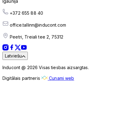
Igaunija
+372 655 88 40
office.tallinn@inducont.com
Peetri, Treiali tee 2, 75312
Latviešu
Inducont @ 2026 Visas tiesbas aizsargtas.
Digitālais partneris
Cunami web