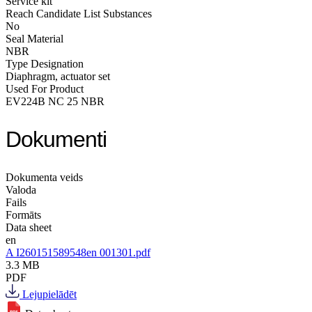
Service kit
Reach Candidate List Substances
No
Seal Material
NBR
Type Designation
Diaphragm, actuator set
Used For Product
EV224B NC 25 NBR
Dokumenti
Dokumenta veids
Valoda
Fails
Formāts
Data sheet
en
A I260151589548en 001301.pdf
3.3 MB
PDF
Lejupielādēt