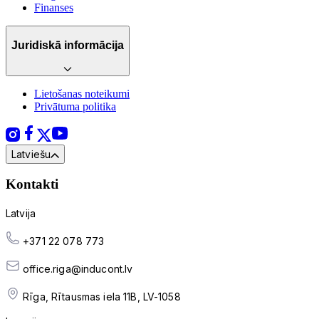
Finanses
Juridiskā informācija
Lietošanas noteikumi
Privātuma politika
Latviešu
Kontakti
Latvija
+371 22 078 773
office.riga@inducont.lv
Rīga, Rītausmas iela 11B, LV-1058