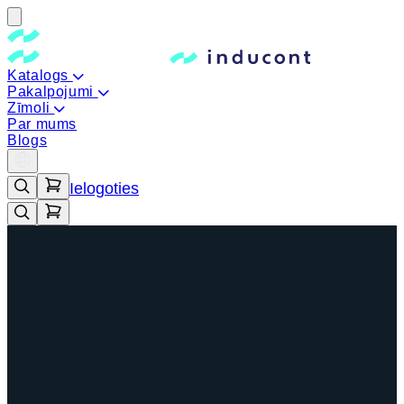
Katalogs
Pakalpojumi
Zīmoli
Par mums
Blogs
Ielogoties